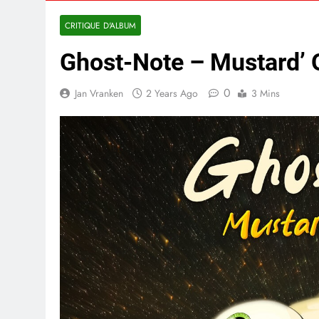
CRITIQUE D'ALBUM
Ghost-Note – Mustard’ 
0
Jan Vranken
2 Years Ago
3 Mins