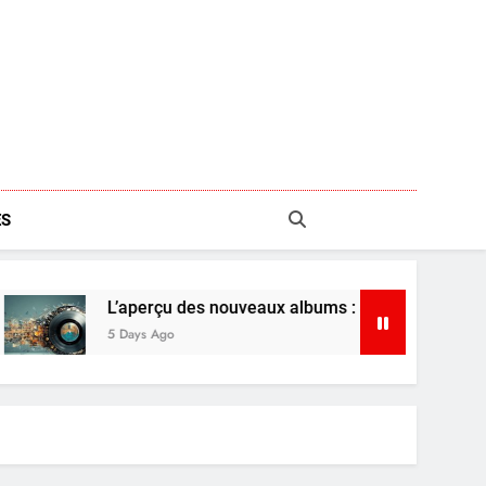
S
’aperçu des nouveaux albums : Shaboozey, Ariana Grande et p
 Days Ago