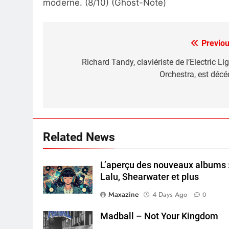
moderne. (8/10) (Ghost-Note)
Previou
Post
navigation
Richard Tandy, claviériste de l’Electric Li
Orchestra, est décé
Related News
L’aperçu des nouveaux albums 
Lalu, Shearwater et plus
Maxazine
4 Days Ago
0
Madball – Not Your Kingdom