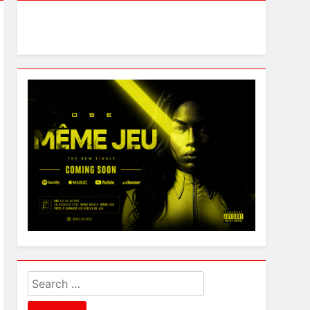
Search
for: