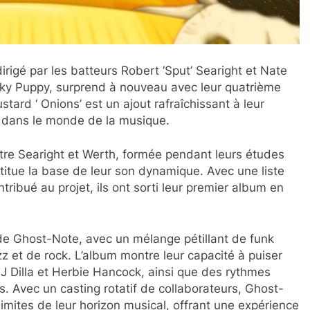
rigé par les batteurs Robert ‘Sput’ Searight et Nate
ky Puppy, surprend à nouveau avec leur quatrième
tard ‘ Onions’ est un ajout rafraîchissant à leur
e dans le monde de la musique.
ntre Searight et Werth, formée pendant leurs études
titue la base de leur son dynamique. Avec une liste
ibué au projet, ils ont sorti leur premier album en
if de Ghost-Note, avec un mélange pétillant de funk
z et de rock. L’album montre leur capacité à puiser
J Dilla et Herbie Hancock, ainsi que des rythmes
ns. Avec un casting rotatif de collaborateurs, Ghost-
limites de leur horizon musical, offrant une expérience