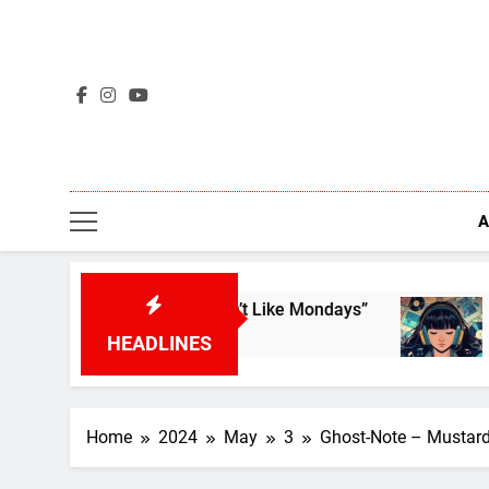
Skip
to
content
A
wn Rats – “I Don’t Like Mondays”
L’aperçu des
4 Days Ago
HEADLINES
Home
2024
May
3
Ghost-Note – Mustard