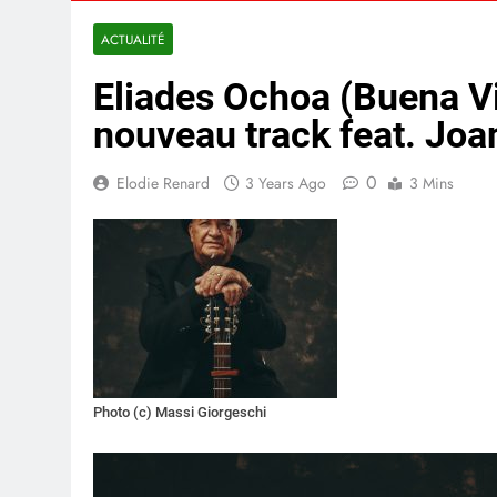
ACTUALITÉ
Eliades Ochoa (Buena Vi
nouveau track feat. Jo
0
Elodie Renard
3 Years Ago
3 Mins
Photo (c) Massi Giorgeschi