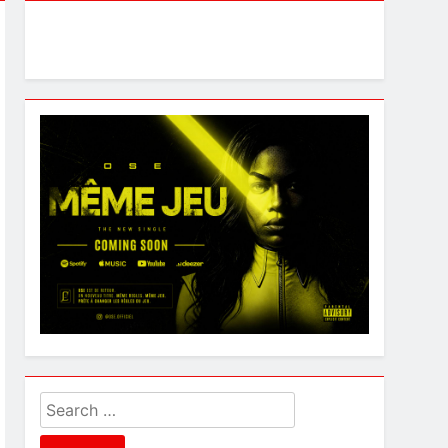
Search
for: