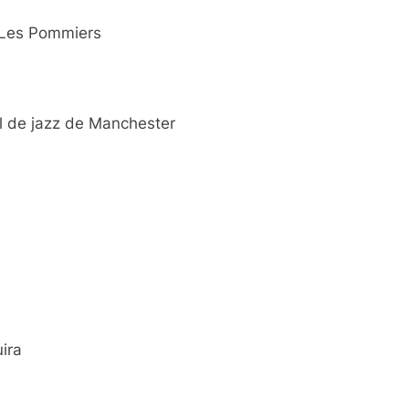
s Les Pommiers
l de jazz de Manchester
uira