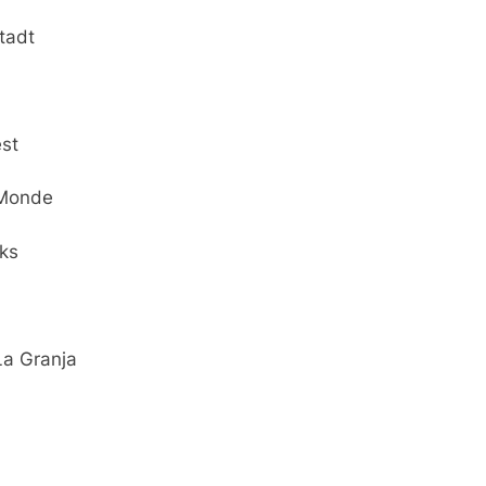
stadt
est
u Monde
rks
La Granja