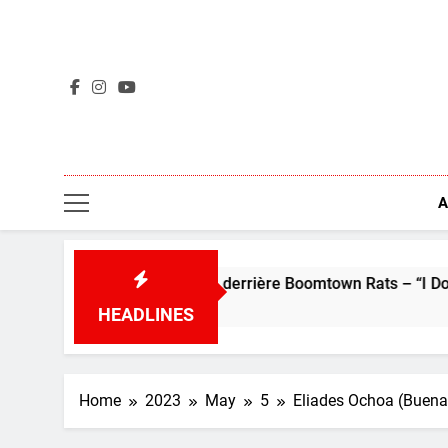
Skip
to
content
A
la pop : L’histoire derrière Boomtown Rats – “I Don’t Like Mond
HEADLINES
Home
2023
May
5
Eliades Ochoa (Buena 