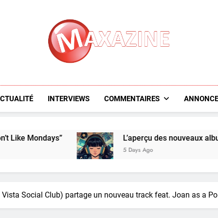
Maxazine.fr
CTUALITÉ
INTERVIEWS
COMMENTAIRES
ANNONCE
ays”
L’aperçu des nouveaux albums : Lalu, She
5 Days Ago
Vista Social Club) partage un nouveau track feat. Joan as a 