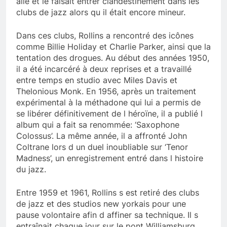
aile et le faisait entrer clandestinement dans les
clubs de jazz alors qu il était encore mineur.
Dans ces clubs, Rollins a rencontré des icônes
comme Billie Holiday et Charlie Parker, ainsi que la
tentation des drogues. Au début des années 1950,
il a été incarcéré à deux reprises et a travaillé
entre temps en studio avec Miles Davis et
Thelonious Monk. En 1956, après un traitement
expérimental à la méthadone qui lui a permis de
se libérer définitivement de l héroïne, il a publié l
album qui a fait sa renommée: ‘Saxophone
Colossus’. La même année, il a affronté John
Coltrane lors d un duel inoubliable sur ‘Tenor
Madness’, un enregistrement entré dans l histoire
du jazz.
Entre 1959 et 1961, Rollins s est retiré des clubs
de jazz et des studios new yorkais pour une
pause volontaire afin d affiner sa technique. Il s
entraînait chaque jour sur le pont Williamsburg,