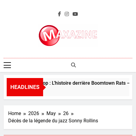
Skip
to
content
Maxazine.fr
Perles de la pop : L’histoire derrière Boomtown Rats – “I D
HEADLINES
5 Days Ago
Home
2026
May
26
Décès de la légende du jazz Sonny Rollins