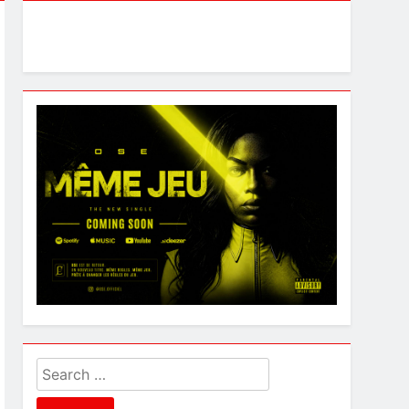
Search
for: