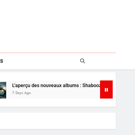
S
erçu des nouveaux albums : Shaboozey, Ariana Grande et plus
s Ago