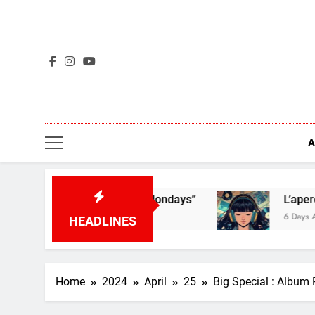
Skip
to
content
A
Rats – “I Don’t Like Mondays”
L’aperçu des no
6 Days Ago
HEADLINES
Home
2024
April
25
Big Special : Album