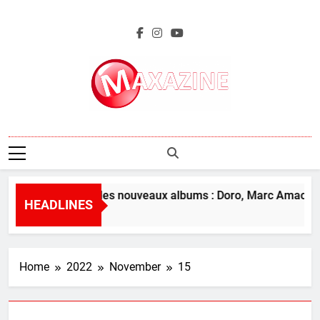
Skip
to
content
Maxazine.fr
L’aperçu des nouveaux albums : Doro, Marc Amacher 
HEADLINES
9 Hours Ago
Home
2022
November
15