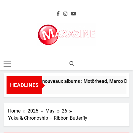
Skip
to
content
Maxazine.fr
L’aperçu des nouveaux albums : Motörhead, Marco Beneve
HEADLINES
16 Hours Ago
Home
2025
May
26
Yuka & Chronoship – Ribbon Butterfly