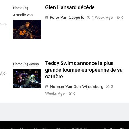
Glen Hansard décède
Photo (c)
Armelle van
Peter Van Cappelle
1 Week Ago
0
Helden,
ours
Maxazine.nl
Teddy Swims annonce la plus
Photo (c) Jayno
grande tournée européenne de sa
Berkhoudt
0
carrière
Norman Van Den Wildenberg
2
Weeks Ago
0