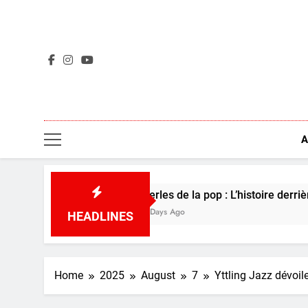
Skip
to
content
A
édé
Perles de la pop : L’histoire derrière Boo
5 Days Ago
HEADLINES
Home
2025
August
7
Yttling Jazz dévoil