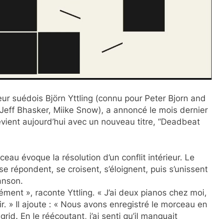
teur suédois Björn Yttling (connu pour Peter Bjorn and
 Jeff Bhasker, Miike Snow), a annoncé le mois dernier
 revient aujourd’hui avec un nouveau titre, “Deadbeat
eau évoque la résolution d’un conflit intérieur. Le
e répondent, se croisent, s’éloignent, puis s’unissent
anson.
ment », raconte Yttling. « J’ai deux pianos chez moi,
ir. » Il ajoute : « Nous avons enregistré le morceau en
rid. En le réécoutant, j’ai senti qu’il manquait