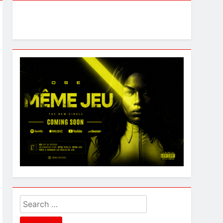
Search
for: