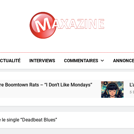
Maxazine.fr
CTUALITÉ
INTERVIEWS
COMMENTAIRES
ANNONCE
mtown Rats – “I Don’t Like Mondays”
L’aperçu d
5 Days Ago
e le single “Deadbeat Blues”