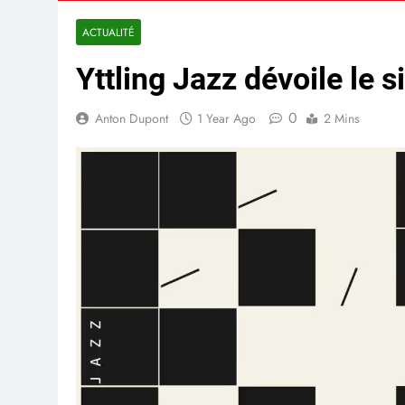
ACTUALITÉ
Yttling Jazz dévoile le 
0
Anton Dupont
1 Year Ago
2 Mins