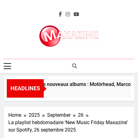
Skip
to
content
Maxazine.fr
L’aperçu des nouveaux albums : Motörhead, Marco Bene
HEADLINES
53 Minutes Ago
Home
2025
September
26
La playlist hebdomadaire ‘New Music Friday Maxazine’
sur Spotify, 26 septembre 2025.