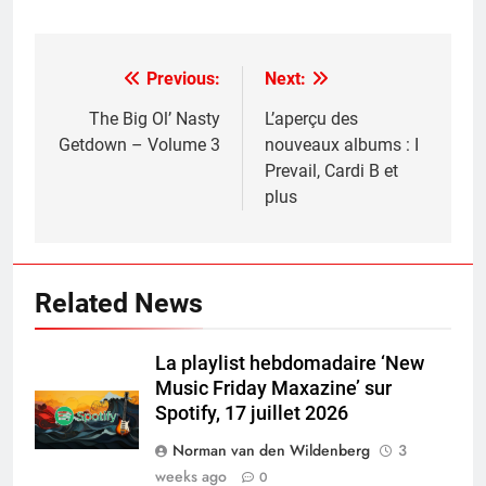
Previous:
Next:
Post
navigation
The Big Ol’ Nasty
L’aperçu des
Getdown – Volume 3
nouveaux albums : I
Prevail, Cardi B et
plus
Related News
La playlist hebdomadaire ‘New
Music Friday Maxazine’ sur
Spotify, 17 juillet 2026
Norman van den Wildenberg
3
weeks ago
0