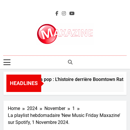
Skip
to
content
Maxazine.fr
Perles de la pop : L’histoire derrière Boomtown Rats – “
HEADLINES
4 Days Ago
Home
2024
November
1
La playlist hebdomadaire ‘New Music Friday Maxazine’
sur Spotify, 1 Novembre 2024.