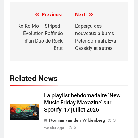
Previous:
Next:
Post
navigation
Ko Ko Mo – Striped :
L’aperçu des
Évolution Raffinée
nouveaux albums :
d’un Duo de Rock
Peter Somuah, Eva
Brut
Cassidy et autres
Related News
La playlist hebdomadaire ‘New
Music Friday Maxazine’ sur
Spotify, 17 juillet 2026
Norman van den Wildenberg
3
weeks ago
0