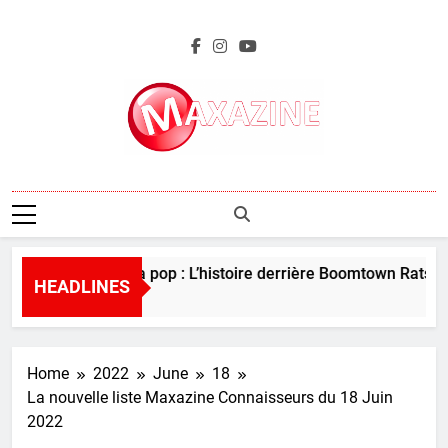
Skip
to
content
Maxazine.fr
Perles de la pop : L’histoire derrière Boomtown Rats – “
HEADLINES
5 Days Ago
Home
2022
June
18
La nouvelle liste Maxazine Connaisseurs du 18 Juin
2022