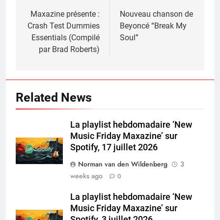
navigation
Maxazine présente :
Nouveau chanson de
Crash Test Dummies
Beyoncé “Break My
Essentials (Compilé
Soul”
par Brad Roberts)
Related News
La playlist hebdomadaire ‘New
Music Friday Maxazine’ sur
Spotify, 17 juillet 2026
Norman van den Wildenberg
3
weeks ago
0
La playlist hebdomadaire ‘New
Music Friday Maxazine’ sur
Spotify, 3 juillet 2026