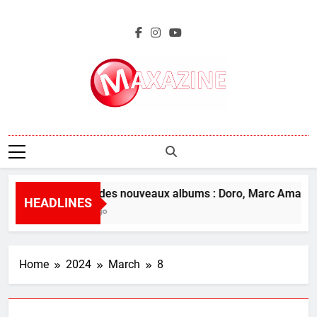
Skip
to
content
Maxazine.fr
L’aperçu des nouveaux albums : Doro, Marc Amacher
HEADLINES
22 Hours Ago
Home
2024
March
8