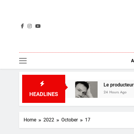
Skip
to
content
A
 Marc Amacher et plus
Le producteur à succès
24 Hours Ago
HEADLINES
Home
2022
October
17