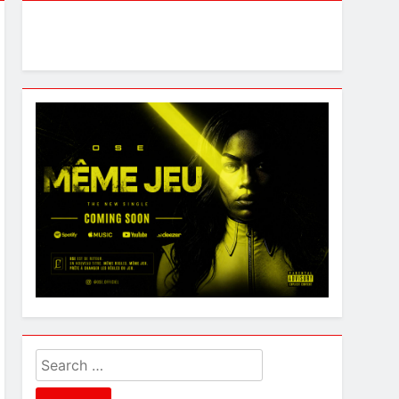
Search
for: