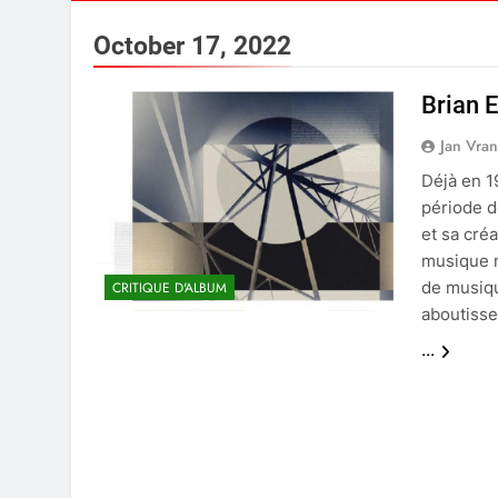
October 17, 2022
Brian
Jan Vra
Déjà en 1
période d
et sa créa
musique n
de musiqu
CRITIQUE D'ALBUM
aboutisse
...