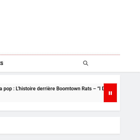
S
’histoire derrière Boomtown Rats – “I Don’t Like Mondays”