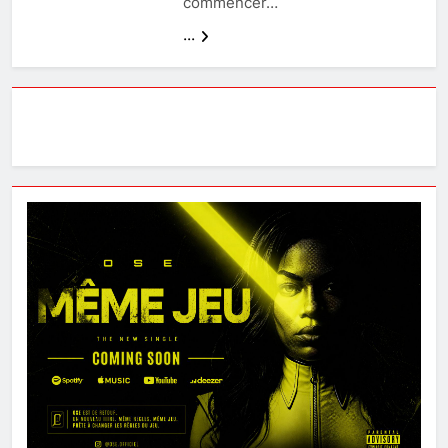
commencer…
...