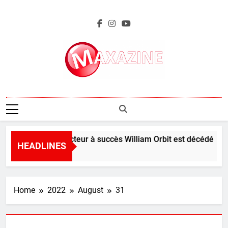
Skip
to
content
Maxazine.fr
Le producteur à succès William Orbit est décédé
HEADLINES
3 Hours Ago
Home
2022
August
31