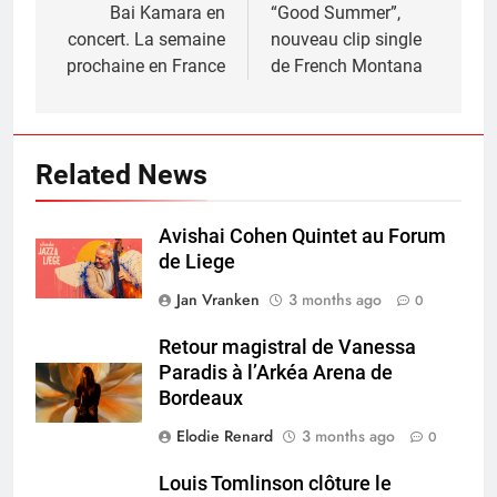
navigation
Bai Kamara en
“Good Summer”,
concert. La semaine
nouveau clip single
prochaine en France
de French Montana
Related News
Avishai Cohen Quintet au Forum
de Liege
Jan Vranken
3 months ago
0
Retour magistral de Vanessa
Paradis à l’Arkéa Arena de
Bordeaux
Elodie Renard
3 months ago
0
Louis Tomlinson clôture le