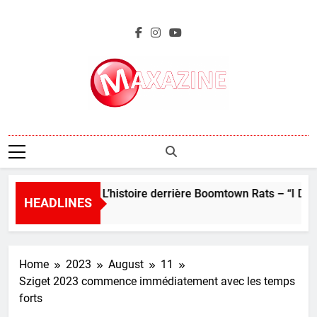
Skip
to
content
Maxazine.fr
s de la pop : L’histoire derrière Boomtown Rats – “I Don’t Like
HEADLINES
 Ago
Home
2023
August
11
Sziget 2023 commence immédiatement avec les temps
forts