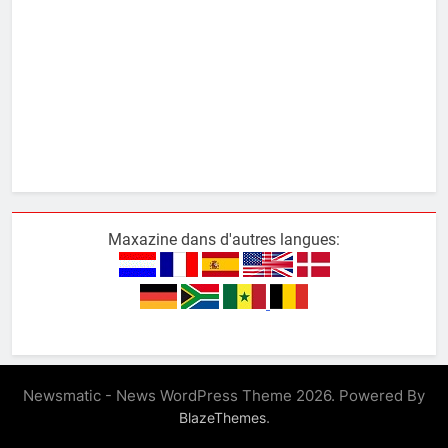
Maxazine dans d'autres langues:
Newsmatic - News WordPress Theme 2026. Powered By
.
BlazeThemes