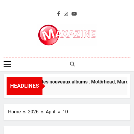
Skip
to
content
Maxazine.fr
L’aperçu des nouveaux albums : Motörhead, Marco Be
HEADLINES
1 Hour Ago
Home
2026
April
10