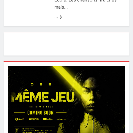
mais…
...