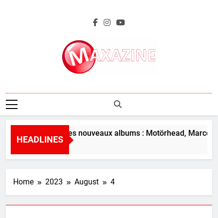
Skip
to
content
Maxazine.fr
L’aperçu des nouveaux albums : Motörhead, Marco Be
HEADLINES
3 Hours Ago
Home
2023
August
4