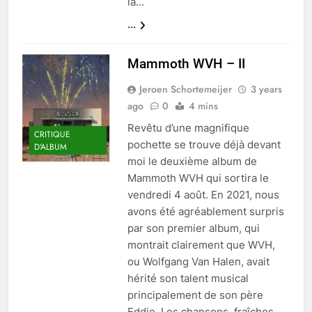
la…
...
Mammoth WVH – II
Jeroen Schortemeijer
3 years
ago
0
4 mins
Revêtu d’une magnifique
CRITIQUE
pochette se trouve déjà devant
D'ALBUM
moi le deuxième album de
Mammoth WVH qui sortira le
vendredi 4 août. En 2021, nous
avons été agréablement surpris
par son premier album, qui
montrait clairement que WVH,
ou Wolfgang Van Halen, avait
hérité son talent musical
principalement de son père
Eddie. Les chansons, fraîches