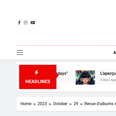
Skip
to
content
A
on’t Like Mondays”
L’aperçu des nouveaux albu
5 Days Ago
HEADLINES
Home
2023
October
29
Revue d’albums 