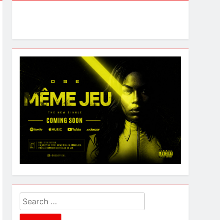
Search
for: