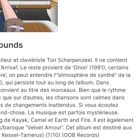
rounds
eur et claviériste Ton Scherpenzeel. Il ne contient
rrival’. Le reste provient de ‘Orion’ (1991), certains
e’, on peut entendre l'”atmosphère de synthé” de la
 qui persiste tout au long de l’album. Dans
 convient au titre des morceaux. Bien que le rythme
x que sur d’autres, les chansons sont calmes dans
a pas de changements inattendus. Si vous écoutez
rand-chose. La musique est parfois mystérieuse.
og de Kayak, Camel et Earth and Fire. Il est également
lk/baroque “Velvet Amour”. Cet album est destiné aux
er Kessel-Tamerus) (7/10) (OOB Records)