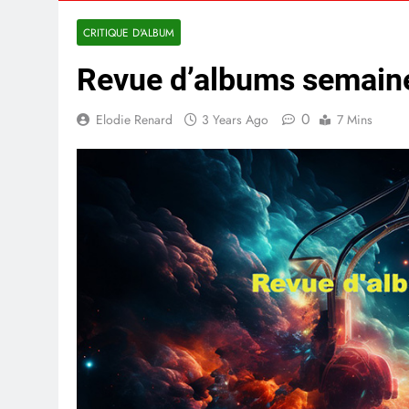
CRITIQUE D'ALBUM
Revue d’albums semain
0
Elodie Renard
3 Years Ago
7 Mins