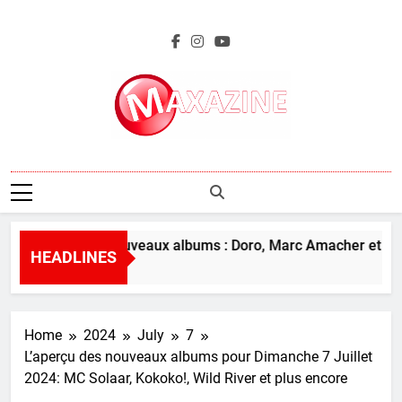
Skip
to
content
Maxazine.fr
L’aperçu des nouveaux albums : Doro, Marc Amacher et plus
HEADLINES
34 Seconds Ago
Home
2024
July
7
L’aperçu des nouveaux albums pour Dimanche 7 Juillet
2024: MC Solaar, Kokoko!, Wild River et plus encore