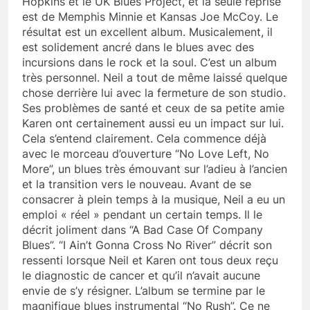
Hopkins et le UK Blues Project, et la seule reprise
est de Memphis Minnie et Kansas Joe McCoy. Le
résultat est un excellent album. Musicalement, il
est solidement ancré dans le blues avec des
incursions dans le rock et la soul. C’est un album
très personnel. Neil a tout de même laissé quelque
chose derrière lui avec la fermeture de son studio.
Ses problèmes de santé et ceux de sa petite amie
Karen ont certainement aussi eu un impact sur lui.
Cela s’entend clairement. Cela commence déjà
avec le morceau d’ouverture “No Love Left, No
More”, un blues très émouvant sur l’adieu à l’ancien
et la transition vers le nouveau. Avant de se
consacrer à plein temps à la musique, Neil a eu un
emploi « réel » pendant un certain temps. Il le
décrit joliment dans “A Bad Case Of Company
Blues”. “I Ain’t Gonna Cross No River” décrit son
ressenti lorsque Neil et Karen ont tous deux reçu
le diagnostic de cancer et qu’il n’avait aucune
envie de s’y résigner. L’album se termine par le
magnifique blues instrumental “No Rush”. Ce ne