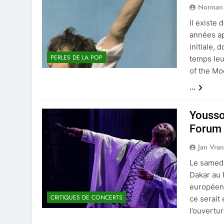
Norman
Il existe
années ap
initiale, 
PERLES DE LA POP
temps leu
of the Mo
...
Yousso
Forum 
Jan Vra
Le samedi
Dakar au 
européenn
CRITIQUES DE CONCERTS
ce serait
l’ouvertu