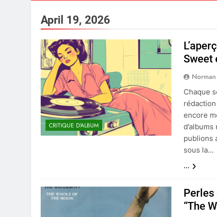
April 19, 2026
L’aper
Sweet 
Norman
Chaque se
rédaction
encore moi
CRITIQUE D'ALBUM
d’albums 
publions 
sous la…
...
Perles 
“The W