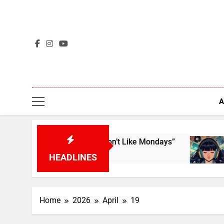
Skip
to
content
A
e Boomtown Rats – “I Don’t Like Mondays”
L’ape
4 Days
HEADLINES
Home
2026
April
19