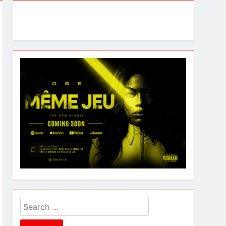
Search
for: