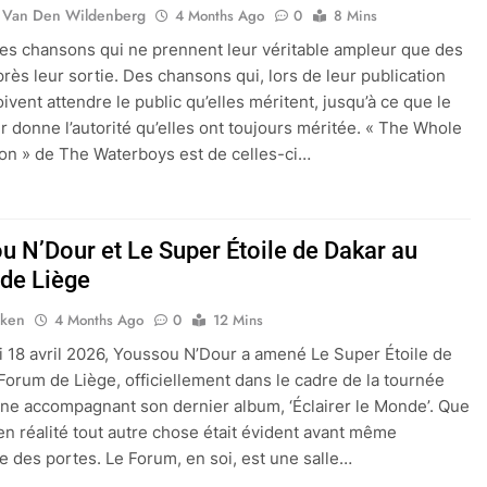
 Van Den Wildenberg
4 Months Ago
0
8 Mins
 des chansons qui ne prennent leur véritable ampleur que des
rès leur sortie. Des chansons qui, lors de leur publication
doivent attendre le public qu’elles méritent, jusqu’à ce que le
r donne l’autorité qu’elles ont toujours méritée. « The Whole
on » de The Waterboys est de celles-ci…
u N’Dour et Le Super Étoile de Dakar au
de Liège
nken
4 Months Ago
0
12 Mins
 18 avril 2026, Youssou N’Dour a amené Le Super Étoile de
Forum de Liège, officiellement dans le cadre de la tournée
e accompagnant son dernier album, ‘Éclairer le Monde’. Que
 en réalité tout autre chose était évident avant même
re des portes. Le Forum, en soi, est une salle…