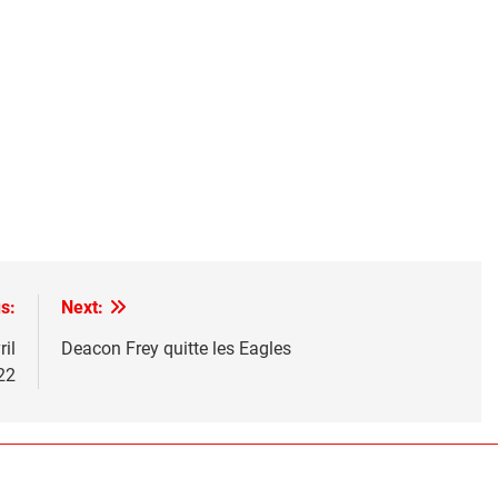
s:
Next:
il
Deacon Frey quitte les Eagles
22