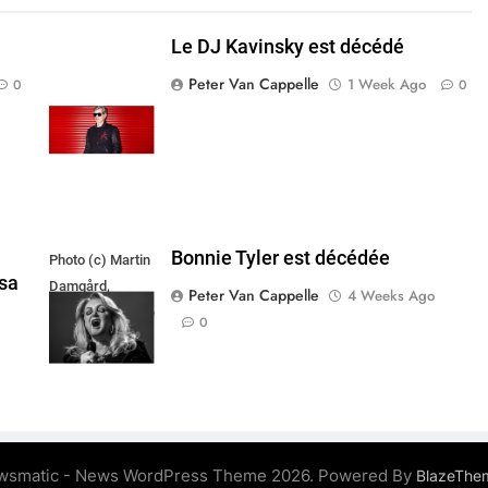
Le DJ Kavinsky est décédé
Peter Van Cappelle
1 Week Ago
0
0
Bonnie Tyler est décédée
Photo (c) Martin
sa
Damgård,
Peter Van Cappelle
4 Weeks Ago
Hverdagsvinkler.dk
0
wsmatic - News WordPress Theme 2026. Powered By
BlazeThe