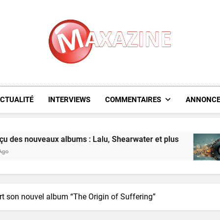
Maxazine.fr
CTUALITÉ
INTERVIEWS
COMMENTAIRES
ANNONCE
x albums : Lalu, Shearwater et plus
L’aperçu 
6 Days Ago
t son nouvel album “The Origin of Suffering”