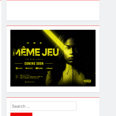
Search
for: