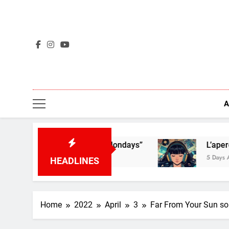
Skip
to
content
A
– “I Don’t Like Mondays”
L’aperçu des nouveau
5 Days Ago
HEADLINES
Home
2022
April
3
Far From Your Sun sor