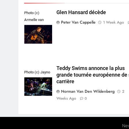
Glen Hansard décède
Photo (c)
Armelle van
Peter Van Cappelle
1 Week Ago
Helden,
Maxazine.nl
Teddy Swims annonce la plus
Photo (c) Jayno
grande tournée européenne de 
Berkhoudt
carrière
Norman Van Den Wildenberg
2
Weeks Ago
0
Ne