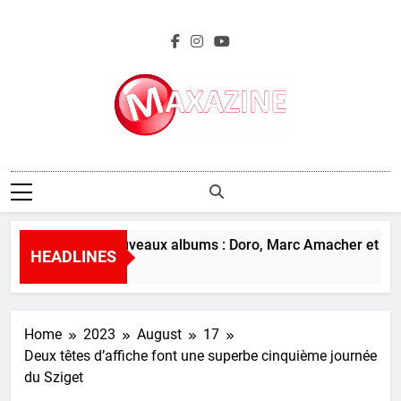
Skip
to
content
Maxazine.fr
erçu des nouveaux albums : Doro, Marc Amacher et plus
HEADLINES
urs Ago
Home
2023
August
17
Deux têtes d’affiche font une superbe cinquième journée
du Sziget